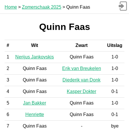
Home
>
Zomerschaak 2025
> Quinn Faas
Quinn Faas
#
Wit
Zwart
Uitslag
1
Nerijus Jankovskis
Quinn Faas
1-0
2
Quinn Faas
Erik van Breukelen
1-0
3
Quinn Faas
Diederik van Donk
1-0
4
Quinn Faas
Kasper Dokter
0-1
5
Jan Bakker
Quinn Faas
1-0
6
Henriette
Quinn Faas
0-1
7
Quinn Faas
-
bye